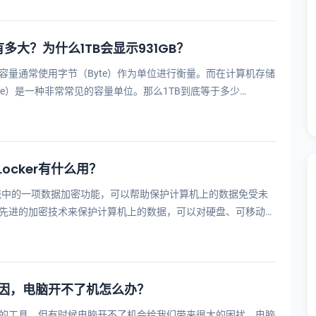
有多大？为什么1TB会显示931GB？
容量通常使用字节（Byte）作为单位进行衡量。而在计算机存储
byte）是一种非常常见的容量单位。那么1TB到底等于多少
来详细介绍一下。首先，···
tLocker有什么用？
ws操作系统中的一项数据加密功能，可以帮助保护计算机上的数据免受未
先进的加密技术来保护计算机上的数据，可以对硬盘、可移动驱
ocker通常···
因，电脑开不了机怎么办？
的工具，但有时候电脑开不了机会给我们带来很大的困扰。电脑