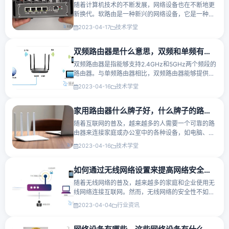
随着计算机技术的不断发展，网络设备也在不断地更
新换代。软路由是一种新兴的网络设备，它是一种运
行在通用计算机上的软件，可以实现路由器的所有功
2023-04-17
技术学堂
能，比传统路由器更加灵活、可定制化和易于管理。
什么是软路由？软···
双频路由器是什么意思，双频和单频有什么区别？
双频路由器是指能够支持2.4GHz和5GHz两个频段的
路由器。与单频路由器相比，双频路由器能够提供更
高的网络速度和更好的信号覆盖范围。单频路由器只
2023-04-16
技术学堂
支持2.4GHz频段，这意味着在繁忙的网络环境中可
能会遇到干扰或网络拥···
家用路由器什么牌子好，什么牌子的路由器好？
随着互联网的普及，越来越多的人需要一个可靠的路
由器来连接家庭或办公室中的各种设备，如电脑、手
机、平板电脑、智能家居等等。但在市场上，各种品
2023-04-16
技术学堂
牌的路由器琳琅满目，对于初学者来说，很难知道哪
个品牌的路由器是···
如何通过无线网络设置来提高网络安全性？
随着无线网络的普及，越来越多的家庭和企业使用无
线网络连接互联网。然而，无线网络的安全性不如有
线网络那么高，容易受到黑客攻击和非法访问。在这
2023-04-04
行业资讯
篇文章中，我们将介绍如何设置无线网络来提高网络
安全性。1、更改默···