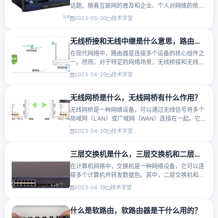
话题。随着互联网的普及和企业、个人对网络的依赖
性增加，网络攻击和数据泄露等安全威胁也不断增
2023-05-30
技术学堂
加。为了保护网络免受恶意攻击和未经授权的访问，
硬件防火墙成为了网···
无线桥接和无线中继是什么意思，路由器无线桥接好还是无线中继好？
在现代网络中，路由器是连接多个设备的核心组件之
一。然而，对于特定的网络场景，无线桥接和无线中
继两种不同的路由器工作模式可以提供更好的网络连
2023-04-20
技术学堂
接体验。无线桥接无线桥接模式，也称为透明网桥模
式，是将两个或多···
无线网桥是什么，无线网桥有什么作用？
无线网桥是一种网络设备，可以通过无线信号将多个
局域网（LAN）或广域网（WAN）连接在一起。它的
作用是在无线网络中实现网络互连，让不同的网络之
2023-04-20
技术学堂
间可以实现数据通信和共享资源。无线网桥的作用类
似于有线网络中的交···
三层交换机是什么，三层交换机和二层交换机的区别是什么？
在计算机网络中，交换机是一种网络设备，它可以连
接多个计算机并转发数据包。其中，二层交换机和三
层交换机是最常见的两种交换机。在本文中，我们将
2023-04-18
技术学堂
重点介绍三层交换机是什么，以及三层交换机和二层
交换机的区别是什···
什么是软路由，软路由器是干什么用的？