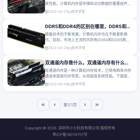
其性能。计算机内存是存储和访问数据的重要组件之
一，因此提高内存的速度可以显著提高系统的整体性
2023-03-27
技术学堂
能。然而，内存超频也有它的好处和坏处，下面将详
细介绍。内存超频···
DDR5和DDR4的区别在哪里，DDR5和DDR4性能差距有多大？
随着技术的不断发展，计算机内存也在不断更新换
代。目前，市场上主流的内存有DDR4和DDR5两种
类型。虽然两者都是内存条，但是它们之间还是存在
2023-03-26
技术学堂
着很多不同之处。下面将从以下几个方面介绍DDR5
和DDR4的区别以及性能差距···
双通道内存是什么，双通道内存有什么好处？
双通道内存是一种计算机内存技术，它使用两条内存
通道来提高内存带宽，从而提高系统性能。下面是一
份简要的文件介绍双通道内存和它的优点。双通道内
2023-03-09
技术学堂
存的定义双通道内存是一种内存技术，它使用两条内
存通道而不是一条···
第1/1页
Copyright © 2026. 深圳市小土科技有限公司 版权所有
粤ICP备16074701号