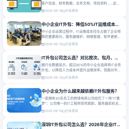
客户信息、财务数据、业务文档、项目资料……这些
数据的丢失可能给企业带来不可估量的损失。据权威
2026-06-16
行业资讯
机构统计，超过60%的小型企业在经历严重数据丢失
后会在6个月内倒闭···
中小企业IT外包：降低50%IT运维成本的实战方案
中小企业运营过程中，IT运维成本往往占据了企业预
算的重要部分。服务器维护、网络管理、软件更新、
数据备份……每一项都可能成为企业的隐性开支。面
2026-06-12
行业资讯
对日益复杂的IT环境，越来越多的中小企业选择IT外
包服务，希望在保···
IT外包公司怎么选？对比按次、包月、驻场服务的优缺点
据行业数据显示，超过60%的中小企业选择将IT业务
外包，以降低人力成本并提升运维效率。但面对市场
上琳琅满目的IT外包服务商，IT外包公司怎么选成为
2026-06-12
行业资讯
企业决策者的首要难题。本文将从服务模式切入，深
度对比驻场外包、按···
中小企业为什么越来越依赖IT外包服务？
一家拥有30名员工的跨境电商公司经历了一场"IT噩
梦"：公司唯一的IT工程师突然离职，服务器宕机无人
处理，导致整整两天无法接单，直接损失超过8万
2026-06-10
行业资讯
元。这不是个案。据调研，超过67%的中小企业在过
去一年中遭···
深圳IT外包公司怎么选？2026年企业IT外包服务挑选指南