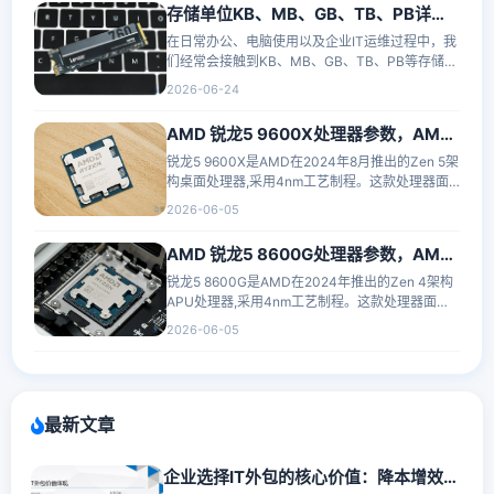
存储单位KB、MB、GB、TB、PB详解：一文看懂数据容量大小
在日常办公、电脑使用以及企业IT运维过程中，我
们经常会接触到KB、MB、GB、TB、PB等存储单
位。例如电脑硬盘容量为1TB、文件大小为···
2026-06-24
AMD 锐龙5 9600X处理器参数，AMD R5 9600X性能怎么样？
锐龙5 9600X是AMD在2024年8月推出的Zen 5架
构桌面处理器,采用4nm工艺制程。这款处理器面
向主流游戏玩家和内容创作者,提供6核12线···
2026-06-05
AMD 锐龙5 8600G处理器参数，AMD R5 8600G性能怎么样？
锐龙5 8600G是AMD在2024年推出的Zen 4架构
APU处理器,采用4nm工艺制程。这款处理器面向
主流游戏玩家和内容创作者,集成Radeon 760M···
2026-06-05
最新文章
企业选择IT外包的核心价值：降本增效与数字化转型