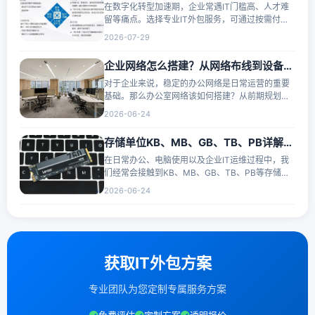
在数字化转型加速期，企业常遇IT门槛高、人才难
留等痛点。选择专业IT外包服务，可通过按需付费
模式显著压降固定成本，依托外部专···
2026-07-29
企业网络怎么搭建？从网络布线到设备调试全流程解析
对于企业来说，稳定的办公网络是日常运营的重要
基础。那么办公室网络该如何搭建？从前期规划到
后期调试，通常需要经过以下几个步···
2026-06-24
存储单位KB、MB、GB、TB、PB详解：一文看懂数据容量大小
在日常办公、电脑使用以及企业IT运维过程中，我
们经常会接触到KB、MB、GB、TB、PB等存储单
位。例如电脑硬盘容量为1TB、文件大小为···
2026-06-24
获取IT外包方案
专业团队为您定制专属服务方案